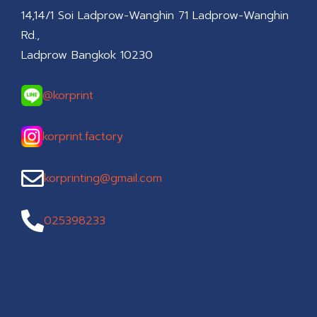
14,14/1 Soi Ladprow-Wanghin 71 Ladprow-Wanghin
Rd.,
Ladprow Bangkok 10230
@korprint
korprint.factory
korprinting@gmail.com
025398233