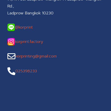
Rd.,
Ladprow Bangkok 10230
@korprint
korprint.factory
korprinting@gmail.com
025398233