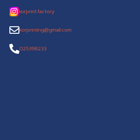
korprint.factory
korprinting@gmail.com
025398233