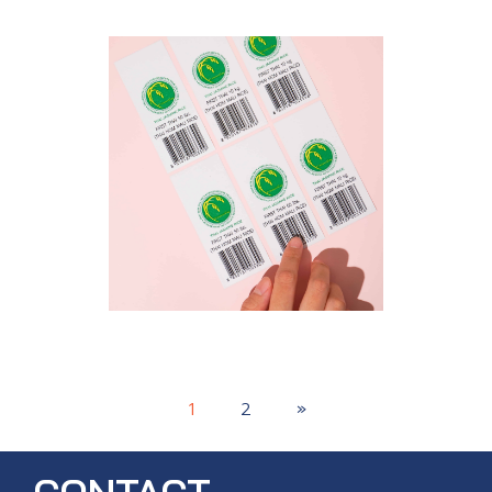
1
2
»